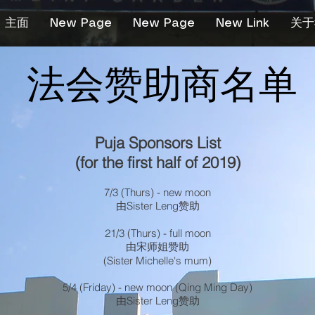
主面
New Page
New Page
New Link
关于
法会赞助商名单
Puja Sponsors List
(for the first half of 2019)
7/3 (Thurs) - new moon
由Sister Leng赞助
21/3 (Thurs) - full moon
由宋师姐赞助
(Sister Michelle's mum)
5/4 (Friday) - new moon (Qing Ming Day)
由Sister Leng赞助