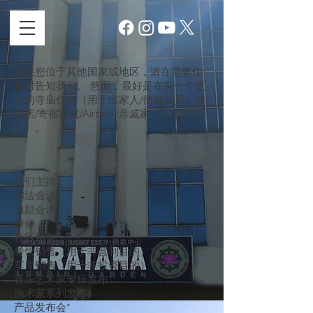
如果您位于其他国家或地区，请在需要住
宿时告知我们。 然而，最好是在有一个更
大的寺庙住宿（用于出家人/僧伽成员）或
酒店/寄宿家庭/Airbnb /亲戚家（无出家的
人）。
我们主持：
佛法会谈
激励会谈
禅修
社区销售
餐饮销售（用于非营利目的）*
车库销售（用于非投资目的）*
音乐艺术家专辑发布*
画术家系列发布*
产品发布会*