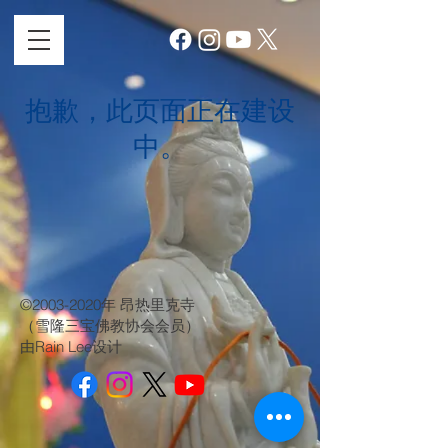
抱歉，此页面正在建设
中。
©
2003-2020
年 昂热里克寺
（雪隆三宝佛教协会会员）
由Rain Lee设计